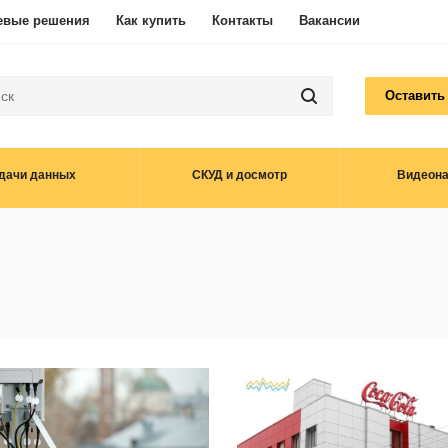
евые решения
Как купить
Контакты
Вакансии
Оставить
дачи данных
СКУД и досмотр
Видеон