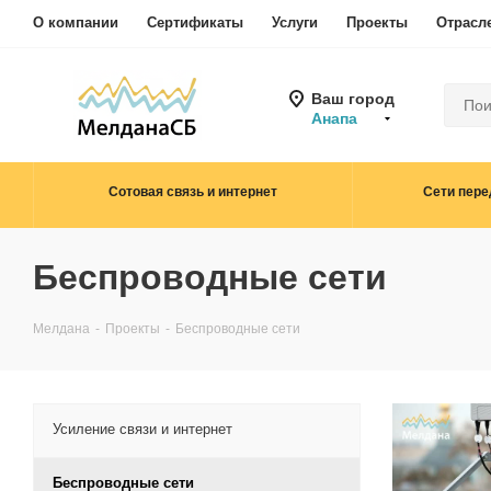
О компании
Сертификаты
Услуги
Проекты
Отрасл
Ваш город
Анапа
Сотовая связь и интернет
Сети пере
Беспроводные сети
Мелдана
-
Проекты
-
Беспроводные сети
Усиление связи и интернет
Беспроводные сети