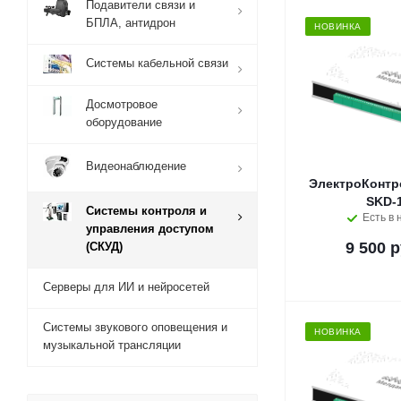
Подавители связи и
БПЛА, антидрон
НОВИНКА
Системы кабельной связи
Досмотровое
оборудование
Видеонаблюдение
ЭлектроКонтр
SKD-
Системы контроля и
Есть в 
управления доступом
9 500 р
(СКУД)
Серверы для ИИ и нейросетей
Системы звукового оповещения и
НОВИНКА
музыкальной трансляции