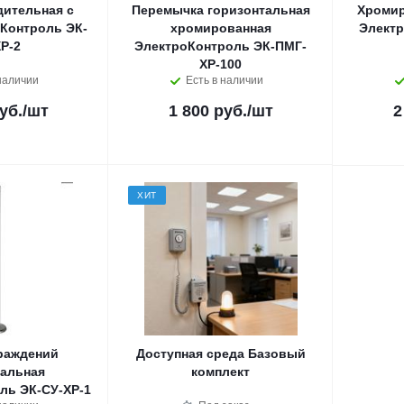
дительная с
Перемычка горизонтальная
Хромир
Контроль ЭК-
хромированная
Электр
Р-2
ЭлектроКонтроль ЭК-ПМГ-
ХР-100
наличии
Есть в наличии
уб.
/шт
1 800 руб.
/шт
2
ХИТ
раждений
Доступная среда Базовый
альная
комплект
ль ЭК-СУ-ХР-1