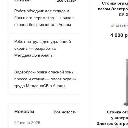
Все статьи
Стойка огра
пазом Электро
Робот-обходчик для склада и
СУ-Х
большого периметра — ночная
охрана без физпоста в Анапы
Есть в 
4 000 р
Робот-патруль для удалённой
охраны — разработка
МелданаСБ в Анапы
Видеоблокировка опасной зоны
пресса и станка — пилот охраны
труда МелданаСБ в Анапы
Новости
Все новости
Стойка ог
универс
22 июня 2026
ЭлектроКонтро