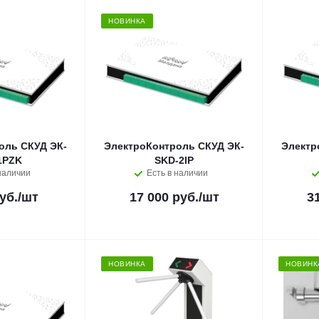
НОВИНКА
оль СКУД ЭК-
ЭлектроКонтроль СКУД ЭК-
Электр
1PZK
SKD-2IP
наличии
Есть в наличии
уб.
/шт
17 000 руб.
/шт
3
НОВИНКА
НОВИНК