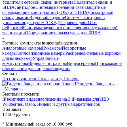
Усилители сотовой связи, интернета
Подавители связи и
БПЛА, антидрон
Системы кабельной связи
Защитные
ограждающие конструкции (ЗОК) от БПЛА
Досмотровое
оборудование
Видеонаблюдение
Системы контроля и
управления доступом (СКУД)
Серверы для ИИ и
нейросетей
Системы звукового оповещения и музыкальной
трансляции
Оборудование и аксессуары для БПЛА
-
Готовые комплекты видеонаблюдения
Аналоговые камеры
IP-камеры
Поворотные
камеры
Тепловизионные камеры
Распределительные коробки
для видеокамер
Управляемые
коммутаторы
Видеорегистраторы
Видеосерверы
Программное
обеспечение для видеонаблюдения
Фильтр
По популярности
По алфавиту
По цене
Быстрый просмотр
IP комплект видеонаблюдения на 3 IP-камеры для ПВЗ
Wildberries, Ozon, Яндекс и других маркетплейсов
Под заказ
12 500 руб.
/шт
*
Минимальный заказ от 10 000 руб.