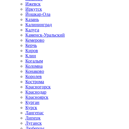
Ижевск
Иркутск
Йошкар-Ола
Казань
Калининград
Калуга
Каменск-Уральский
Кемерово
Керчь
Киров
Клин
Когалым
Коломна
Конаково
Королев
Кострома
Красногорск
Краснодар
Красноярск
Курган
Курск
Лангепас
Липецк
Луганск
Люберцы