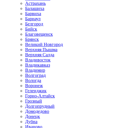
Астрахань
Балашиха
Барвиха
Барнаул
Белгород
Бийск
Благовещенск
Брянск
Великий Новгород
Верхняя Пышма
Верхняя Салда
Владивосток
Владикавказ
Владимир
Волгоград
Вологда
Воронеж
Геленджик
Горно-Алтайск
Грозный
Долгопрудный
Домодедово
Донецк
Дубна
Иваново