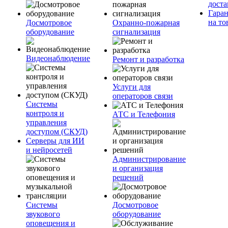
доста
Гара
на то
Досмотровое
Охранно-пожарная
оборудование
сигнализация
Видеонаблюдение
Ремонт и разработка
Услуги для
операторов связи
Системы
контроля и
АТС и Телефония
управления
доступом (СКУД)
Серверы для ИИ
и нейросетей
Администрирование
и организация
решений
Системы
Досмотровое
звукового
оборудование
оповещения и