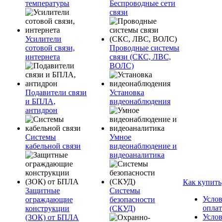
температуры
Беспроводные сети
связи
Усилители
сотовой связи,
Проводные системы
интернета
связи (СКС, ЛВС,
ВОЛС)
Подавители связи
Установка
и БПЛА,
видеонаблюдения
антидрон
Системы
Умное
кабельной связи
видеонаблюдение и
видеоаналитика
Как купить
Защитные
Системы
Усло
ограждающие
безопасности
опла
конструкции
(СКУД)
Усло
(ЗОК) от БПЛА