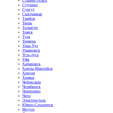
Старый Оскол
Ступино
Сургут
Сыктывкар
Тамбов
Тверь
Тольятти
Томск
Тула
Тюмень
Улан-Удэ
Ульяновск
Усть-луга
Уфа
Хабаровск
Ханты-Мансийск
Херсон
Химки
Чебоксары
Челябинск
Череповец
Чита
Электросталь
Южно-Сахалинск
Якутск