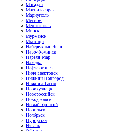
Магадан
Магнитогорск
Мариуполь
Мегион
Мелитополь
Минск
Мурманск
Мытищи
Набережные Челны
Наро-Фоминск
Нарьян-Мар
Находка
Нефтеюганск
Нижневартовск
Нижний Новгород
Нижний Тагил
Новокузнецк
Новороссийск
Новоуральск
Новый Уренгой
Норильск
Ноябрьск
Нурсултан
Нягань
Обнинск