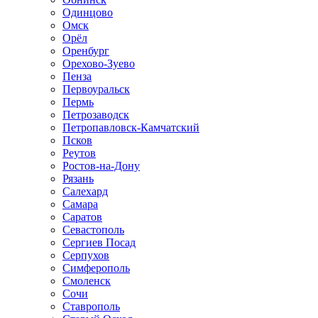
Одинцово
Омск
Орёл
Оренбург
Орехово-Зуево
Пенза
Первоуральск
Пермь
Петрозаводск
Петропавловск-Камчатский
Псков
Реутов
Ростов-на-Дону
Рязань
Салехард
Самара
Саратов
Севастополь
Сергиев Посад
Серпухов
Симферополь
Смоленск
Сочи
Ставрополь