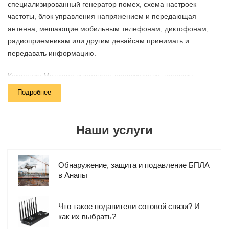
специализированный генератор помех, схема настроек
частоты, блок управления напряжением и передающая
антенна, мешающие мобильным телефонам, диктофонам,
радиоприемникам или другим девайсам принимать и
передавать информацию.
Компания Мелдана выполняет производство, продажу,
установку и настройку подавителей беспроводной связи для
Подробнее
коммерческих, административных, силовых и
образовательных объектов в Анапы. Мы реализуем
подавляющие устройства с различными техническими/
Наши услуги
функциональными характеристиками и обслуживаем
заказчиков из всех городов России.
Обнаружение, защита и подавление БПЛА
в Анапы
Преимущества глушилок связи
Что такое подавители сотовой связи? И
Радиус действия – до четырехсот метров и более (в
как их выбрать?
зависимости от выбранной модели).