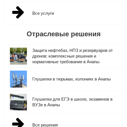
Опциональный выбор рабочего режима. Вы сами можете
решить, какие сигналы/частоты/стандарты блокировать в
Все услуги
каждой конкретной ситуации.
Ударопрочный корпус, устойчивый к перепадам
температуры и высокой влажности.
Отраслевые решения
Независимость от электросети. Большинство моделей
оснащается аккумулятором, позволяющим работать
Защита нефтебаз, НПЗ и резервуаров от
автономно в течение длительного времени.
дронов: комплексные решения и
нормативные требования в Анапы
Разнообразный модельный ряд, включающий
стационарные, портативные, мультичастотные и т.д. девайсы.
Глушилки в тюрьмах, колониях в Анапы
Глушилки для ЕГЭ в школе, экзаменов в
ВУЗе в Анапы
Все решения